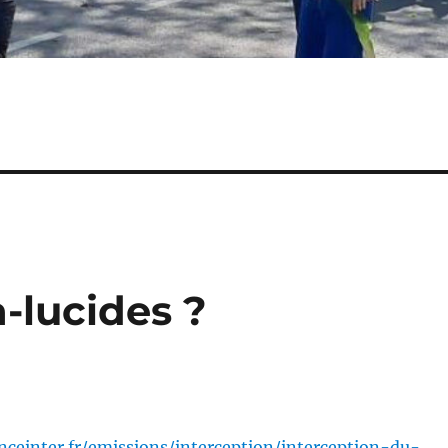
a-lucides ?
nceinter.fr/emissions/interception/interception-du-