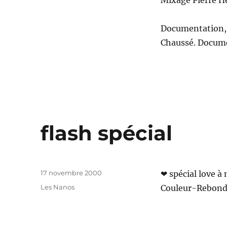
Mixage Pierre H
Documentation,
Chaussé. Docume
flash spécial
Publié
17 novembre 2000
❤ spécial love 
le
Catégories
Les Nanos
Couleur-Rebond