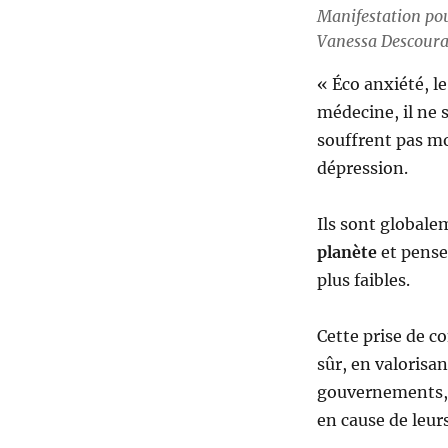
Manifestation pou
Vanessa Descour
« Éco anxiété, l
médecine, il ne 
souffrent pas mo
dépression.
Ils sont globale
planète
et pense
plus faibles.
Cette prise de c
sûr, en valorisan
gouvernements,
en cause de leu