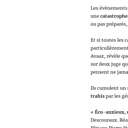
Les évènements t
une
catastrophe
ou pas préparés,
Et si toutes les 
particulièremen
Avaaz, révèle que
sur deux juge qu
pensent ne jamai
Ils cumulent un
trahis
par les gé
«
Éco-anxieux, u
Descouraux. Réal