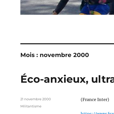
Mois :
novembre 2000
Éco-anxieux, ultr
Publié
21 novembre 2000
(France Inter)
le
Catégories
Militantisme
https://www.fra