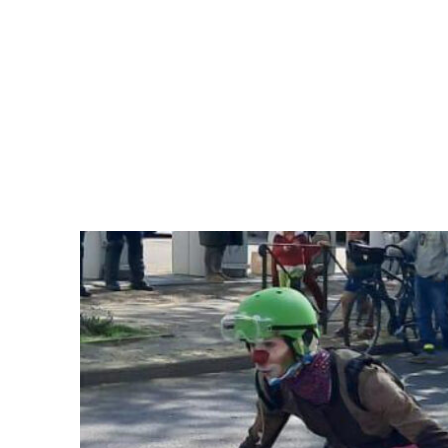
Les Nanos
Brigade Activiste des Clowns de Grenoble