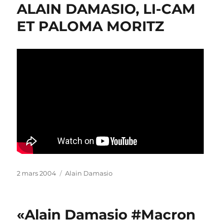
ALAIN DAMASIO, LI-CAM
ET PALOMA MORITZ
Publié
Catégories
2 mars 2004
Alain Damasio
le
«Alain Damasio #Macron