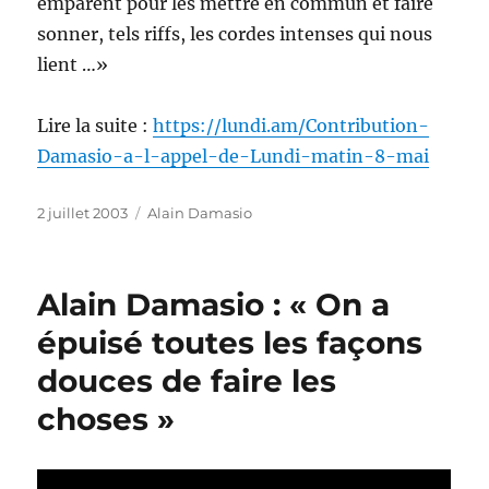
emparent pour les mettre en commun et faire
sonner, tels riffs, les cordes intenses qui nous
lient …»
Lire la suite :
https://lundi.am/Contribution-
Damasio-a-l-appel-de-Lundi-matin-8-mai
Publié
Catégories
2 juillet 2003
Alain Damasio
le
Alain Damasio : « On a
épuisé toutes les façons
douces de faire les
choses »