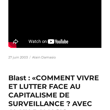
Publié
Catégories
27 juin 2003
Alain Damasio
le
Blast : «COMMENT VIVRE
ET LUTTER FACE AU
CAPITALISME DE
SURVEILLANCE ? AVEC