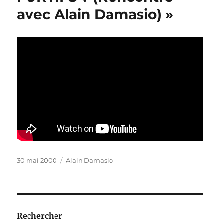
avec Alain Damasio) »
Publié
Catégories
30 mai 2000
Alain Damasio
le
Rechercher