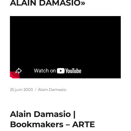
ALAIN DAMASIO»
Publié
Catégories
25 juin 2003
Alain Damasio
le
Alain Damasio |
Bookmakers – ARTE