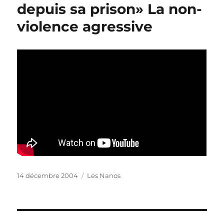
depuis sa prison» La non-
violence agressive
Publié
Catégories
14 décembre 2004
Les Nanos
le