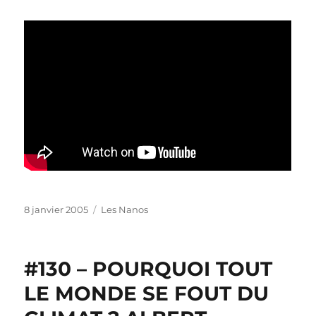
Publié
Catégories
8 janvier 2005
Les Nanos
le
#130 – POURQUOI TOUT
LE MONDE SE FOUT DU