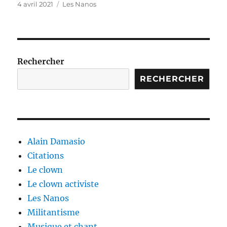
Publié
Catégories
4 avril 2021
Les Nanos
le
Rechercher
RECHERCHER
Alain Damasio
Citations
Le clown
Le clown activiste
Les Nanos
Militantisme
Musique et chant