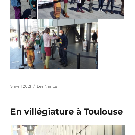
Publié
Catégories
9 avril 2021
Les Nanos
le
En villégiature à Toulouse