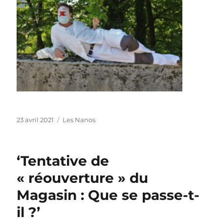
Publié
Catégories
23 avril 2021
Les Nanos
le
‘Tentative de
« réouverture » du
Magasin : Que se passe-t-
il ?’