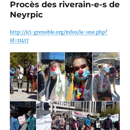
Procès des riverain-e-s de
Neyrpic
http://ici-grenoble.org/infos/la-une.php?
id=11417