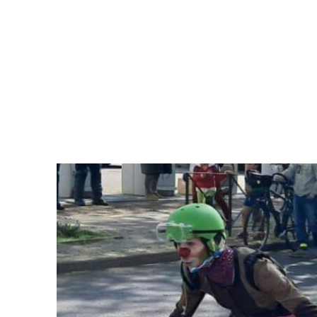
Les Nanos
Brigade Activiste des Clowns de Grenoble