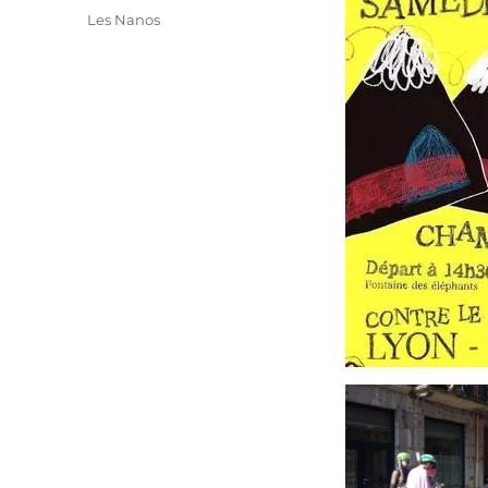
le
Catégories
Les Nanos