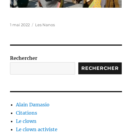
Publié
Catégories
1 mai 2022
Les Nanos
le
Rechercher
RECHERCHER
Alain Damasio
Citations
Le clown
Le clown activiste