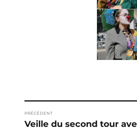
Navigation
PRÉCÉDENT
de
Veille du second tour av
Publication
précédente :
l’article