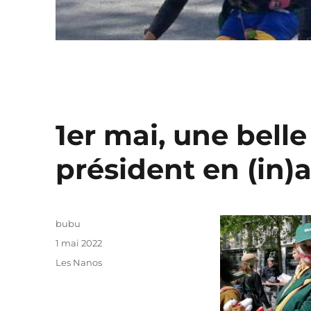
1er mai, une bell
président en (in)
Auteur
bubu
Publié
1 mai 2022
le
Catégories
Les Nanos