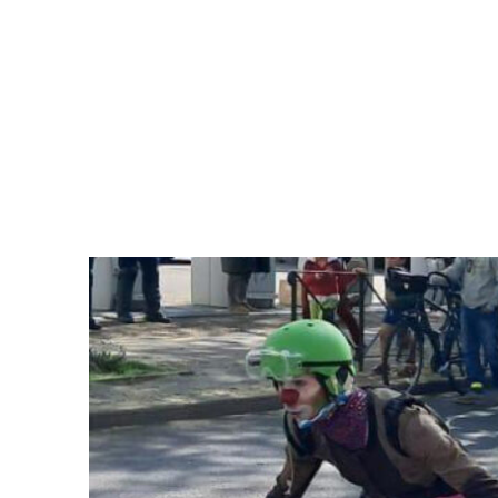
Les Nanos
Brigade Activiste des Clowns de Grenoble