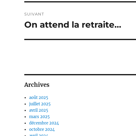
SUIVANT
On attend la retraite…
Publication
suivante :
Archives
août 2025
juillet 2025
avril 2025
mars 2025
décembre 2024
octobre 2024
avril 2024