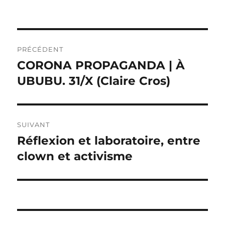
le
Navigation
PRÉCÉDENT
de
CORONA PROPAGANDA | À
Publication
précédente :
UBUBU. 31/X (Claire Cros)
l’article
SUIVANT
Réflexion et laboratoire, entre
Publication
suivante :
clown et activisme