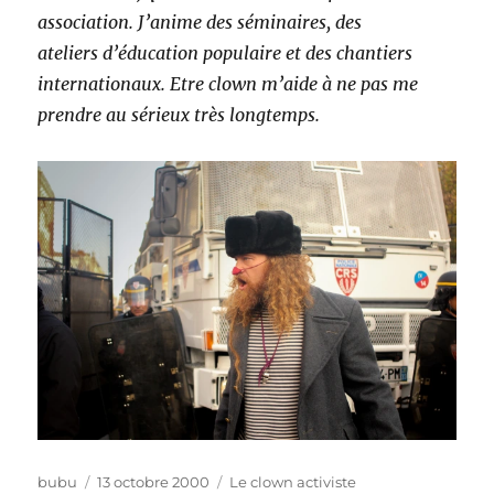
association. J’anime des séminaires, des
ateliers d’éducation populaire et des chantiers
internationaux. Etre clown m’aide à ne pas me
prendre au sérieux très longtemps.
Auteur
Publié
Catégories
bubu
13 octobre 2000
Le clown activiste