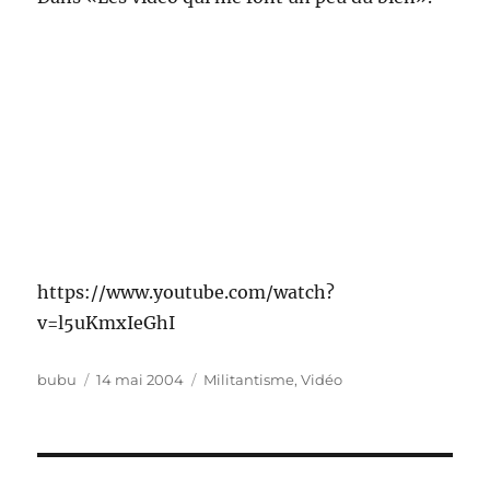
https://www.youtube.com/watch?
v=l5uKmxIeGhI
Auteur
Publié
Catégories
bubu
14 mai 2004
Militantisme
,
Vidéo
le
Navigation