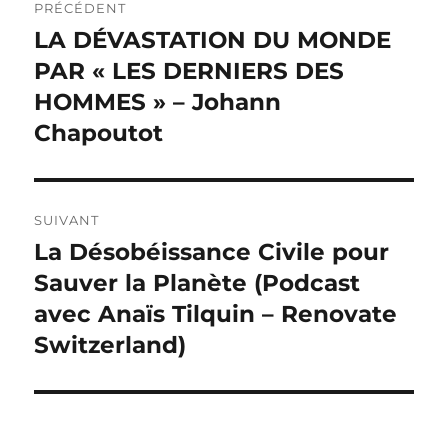
PRÉCÉDENT
de
LA DÉVASTATION DU MONDE
Publication
précédente :
PAR « LES DERNIERS DES
l’article
HOMMES » – Johann
Chapoutot
SUIVANT
La Désobéissance Civile pour
Publication
suivante :
Sauver la Planète (Podcast
avec Anaïs Tilquin – Renovate
Switzerland)