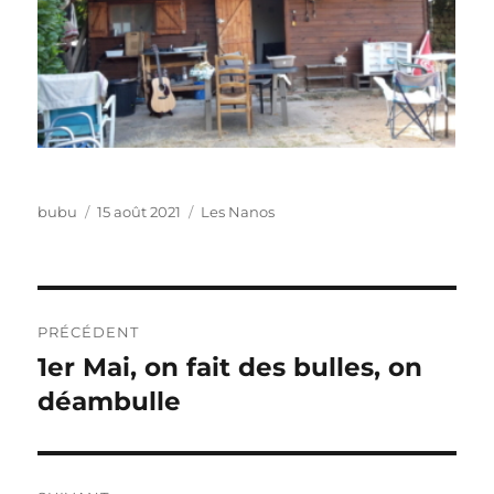
Auteur
Publié
Catégories
bubu
15 août 2021
Les Nanos
le
Navigation
PRÉCÉDENT
de
1er Mai, on fait des bulles, on
Publication
précédente :
déambulle
l’article